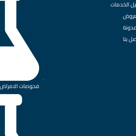
يل الخدمات
عروض
مدونة
صل بنا
فحوصات الامراض 