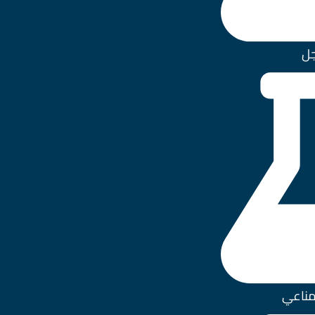
جل
مناعي